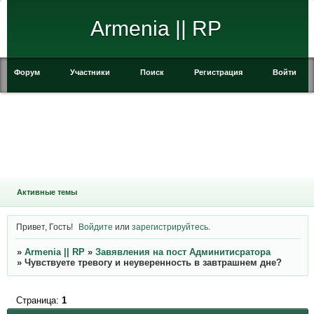
Armenia || RP
Форум
Участники
Поиск
Регистрация
Войти
Активные темы
Привет, Гость!
Войдите
или
зарегистрируйтесь
.
»
Armenia || RP
»
Завявления на пост Админитисратора
»
Чувствуете тревогу и неуверенность в завтрашнем дне?
Страница:
1