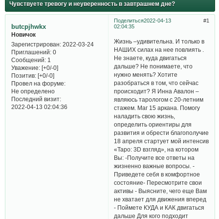
Чувствуете тревогу и неуверенность в завтрашнем дне?
Поделиться
2022-04-13
1
butcpjhwkx
02:04:35
Новичок
Жизнь –удивительна. И только в
Зарегистрирован
: 2022-03-24
НАШИХ силах на нее повлиять .
Приглашений:
0
Не знаете, куда двигаться
Сообщений:
1
дальше? Не понимаете, что
Уважение:
[+0/-0]
нужно менять? Хотите
Позитив:
[+0/-0]
разобраться в том, что сейчас
Провел на форуме:
происходит? Я Инна Авалон –
Не определено
Последний визит:
являюсь тарологом с 20-летним
2022-04-13 02:04:36
стажем. Маг 15 аркана. Помогу
наладить свою жизнь,
определить ориентиры для
развития и обрести благополучие
18 апреля стартует мой интенсив
«Таро: 3D взгляд», на котором
Вы: -Получите все ответы на
жизненно важные вопросы. -
Приведете себя в комфортное
состояние- Пересмотрите свои
активы - Выясните, чего еще Вам
не хватает для движения вперед
- Поймете КУДА и КАК двигаться
дальше Для кого подходит